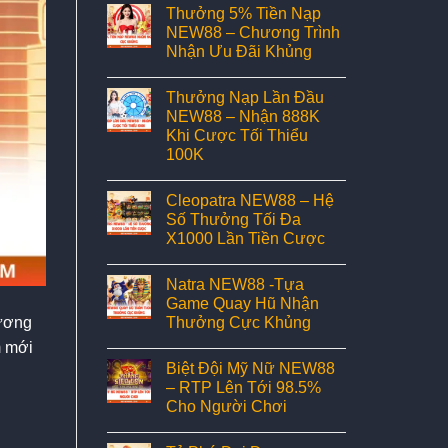
Thưởng 5% Tiền Nạp
NEW88 – Chương Trình
Nhận Ưu Đãi Khủng
Thưởng Nạp Lần Đầu
NEW88 – Nhận 888K
Khi Cược Tối Thiểu
100K
Cleopatra NEW88 – Hệ
Số Thưởng Tối Đa
X1000 Lần Tiền Cược
Natra NEW88 -Tựa
Game Quay Hũ Nhận
Thưởng Cực Khủng
hương
m mới
Biệt Đội Mỹ Nữ NEW88
– RTP Lên Tới 98.5%
Cho Người Chơi