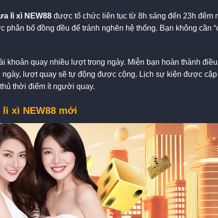
a lì xì NEW88
được tổ chức liên tục từ 8h sáng đến 23h đêm 
ợc phân bố đồng đều để tránh nghẽn hệ thống. Bạn không cần 
tài khoản quay nhiều lượt trong ngày. Miễn bạn hoàn thành điều
g ngày, lượt quay sẽ tự động được cộng. Lịch sự kiện được cập
thủ thời điểm ít người quay.
 lì xì NEW88 mới