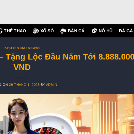
THỂ THAO
XỔ SỐ
BẮN CÁ
NỔ HŨ
ĐÁ GÀ
KHUYẾN MÃI NEW88
– Tặng Lộc Đầu Năm Tới 8.888.00
VND
D ON
29 THÁNG 1, 2026
BY
ADMIN