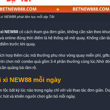
xì NEW88 phát liên tục mỗi dịp Tết
 xì NEW88
có cách tham gia đơn giản, không cần săn theo khu
và online đúng thời điểm là hệ thống sẽ mở quay. Không cần tả
 điểm trước khi quay.
còn tích hợp thêm các mã thưởng phụ như vòng quay miễn phí, gift
gười chơi mở combo quà gồm 3-4 phần thưởng cùng lúc.Nhờ đó
 cần quảng bá rầm rộ.
ì xì NEW88 mỗi ngày
 lộc bất kỳ lúc nào trong ngày chỉ với vài thao tác đơn giản. D
sức hút và khiến người chơi gắn bó mỗi ngày.