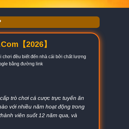
P
88.Com【2026】
i chơi đều biết đến nhà cái bởi chất lượng
oogle bằng đường link
cấp trò chơi cá cược trực tuyến ăn
hào với nhiều năm hoạt động trong
 thành viên suốt 12 năm qua, và