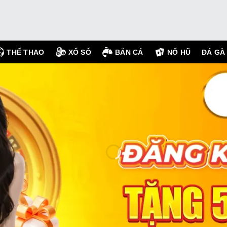
THỂ THAO
XỔ SỐ
BẮN CÁ
NỔ HŨ
ĐÁ GÀ