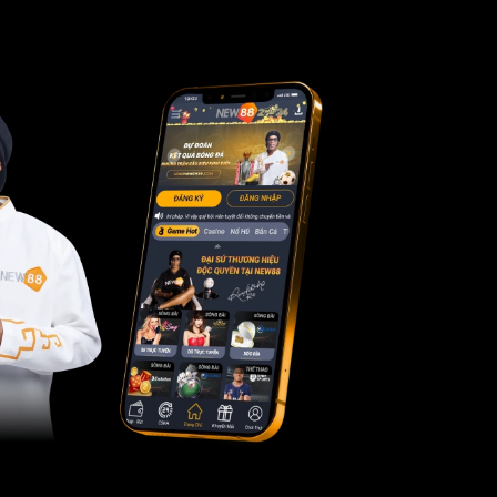
 số 3 miền Bắc – Trung – Nam, lô đề điện
g 30s, 1 phút hay 5 phút,…
 thắng cược.
Jili,…