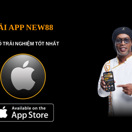
các sản phẩm cá cược
xổ số trực tuyến
hàng đầu châu Á.
c loại hình đặt cược khác nhau, trong đó có thể kể đến như xổ
ẢI APP NEW88
u tốc tại đây với thời gian quay thưởng siêu ngắn chỉ trong vòn
Ó TRẢI NGHIỆM TỐT NHẤT
có thể chọn số và đặt tiền cược ngay.
 kết quả xổ số hàng ngày để trả thưởng ngay lập tức cho người
top đầu lên đến 1 ăn 99.
cộng đồng hội viên nhà cái đó là Slot nổ hũ.
 vị nhà phát hành uy tín, ví dụ như CQ9, PT, Rich88, AE, BBIN, 
a dạng các mức độ khó dễ và chủ đề quay thưởng khác nhau.
 kết quả quay hũ từ hệ thống là được.