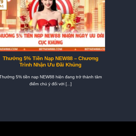
29
29
h1
Th1
icap, 1×2, tài xỉu, kèo thẻ phạt, tỷ số chính
 SABA, United Gaming, CMD368 và BTi.
 như SA, Dream Gaming, EVO, AE Sexy, Play
Thưởng 5% Tiền Nạp NEW88 – Chương
Thưởng
Trình Nhận Ưu Đãi Khủng
 siêu nóng bóng.
Thưởng 5% tiền nạp NEW88 hiện đang trở thành tâm
Thưởng 
điểm chú ý đối với [...]
t, Poker, Rồng Hổ, Tài Xỉu, Roulette, Tiến