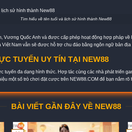
Tìm hiểu về tên tuổi và lịch sử hình thành New88
ôn, Vương Quốc Anh và được cấp phép hoạt động hợp pháp về lĩ
là Việt Nam vẫn sẽ được hỗ trợ chu đáo bằng ngôn ngữ bản địa
C TUYẾN UY TÍN TẠI NEW88
c tuyến đa dạng hình thức. Hợp tác cùng các nhà phát triển g
 thiệu một số trò chơi đặt cược trên NEW88.COM để bạn nắm rõ h
BÀI VIẾT GẦN ĐÂY VỀ NEW88
 vững chắc của nhà cái trên trường quốc tế đó là
Thể Thao
.
các trận thi đấu lớn nhỏ trong và ngoài nước ở đa dạng các bộ
…