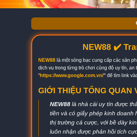
NEW88
✔️
Tr
NEW88
là một sòng bạc cung cấp các sản phẩm
dịch vụ trong từng trò chơi cùng độ uy tín, 
“
https://www.google.com.vn/
“
để tìm link v
GIỚI THIỆU TỔNG QUAN 
NEW88
là nhà cái uy tín được th
tiền và có giấy phép kinh doanh
thị trường cá cược, với bề dày k
luôn nhận được phản hồi tích cực