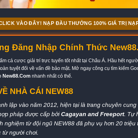
CLICK VÀO ĐÂY! NẠP ĐẦU THƯỞNG 100% GIÁ TRỊ NẠ
ang Đăng Nhập Chính Thức New
 cá cược giải trí trực tuyến tốt nhất tại Châu Á. Hầu hết ngườ
an toàn tuyệt đối về vấn đề bảo mật. Mở ngay công cụ tìm kiếm G
ào
New88.Com
nhanh nhất có thể.
VỀ NHÀ CÁI NEW88
ành lập vào năm 2012, hiện tại là trang chuyên cung 
 hợp pháp được cấp bởi
Cagayan and Freeport
. Tự 
inh nghiệm từ đội ngũ NEW88 đã phụ vụ hơn 20 triệu
 từ người chơi.