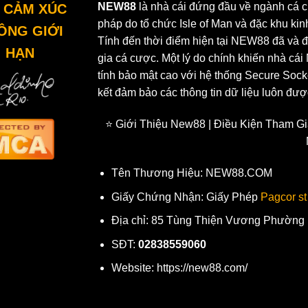
NEW88
là nhà cái đứng đầu về ngành cá c
ẽ có cơ hội nhận được mức thưởng gấp nhiều lần vốn cược ban
 CẢM XÚC
pháp do tổ chức Isle of Man và đặc khu ki
ÔNG GIỚI
Tính đến thời điểm hiện tại NEW88 đã và đ
HẠN
gia cá cược. Một lý do chính khiến nhà cá
Slot nổ hũ với hơn 1000 game chất lượng và đa dạng
tính bảo mật cao với hệ thống Secure Soc
kết đảm bảo các thông tin dữ liệu luôn đư
⭐️ Giới Thiệu New88 | Điều Kiện Tham Gi
u thích hàng đầu tại
nhà cái NEW88
với số lượng người chơi n
i gà tự động hàng ngày với chất lượng xem hoàn hảo (màn hình 
Tên Thương Hiệu: NEW88.COM
ược dự đoán kết quả trận đấu với tỷ lệ thưởng siêu cao tại đây.
Giấy Chứng Nhận: Giấy Phép
Pagcor s
Địa chỉ: 85 Tùng Thiện Vương Phường
I NEW88?
SĐT:
02838559060
hiệu nhà cái uy tín nhưng
88NEW
vẫn luôn là cái tên được đôn
Website: https://new88.com/
 cao về chất lượng hay không, cùng tìm hiểu nhé.