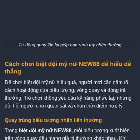
Tự động quay lặp lại giúp bạn rảnh tay nhận thưởng
Cách chơi biệt đội mỹ nữ NEW88 dễ hiểu dễ
thắng
Để chơi biệt đội mỹ nữ hiệu quả, người mới cần nắm rõ
cách hoạt động của biểu tượng, vòng quay và dòng trả
thưởng. Trò chơi không yêu cầu kỹ năng phức tạp nhưng
đòi hỏi người chơi quan sát và chọn thời điểm hợp lý.
Quay trúng biểu tượng nhận tiền thưởng
Trong
biệt đội mỹ nữ NEW88
, mỗi biểu tượng xuất hiện
trên vòng quay đều mang giá trị thưởng khác nhau. Khi