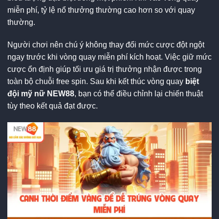
miễn phí, tỷ lệ nổ thưởng thường cao hơn so với quay
thường.
Người chơi nên chú ý không thay đổi mức cược đột ngột
ngay trước khi vòng quay miễn phí kích hoạt. Việc giữ mức
cược ổn định giúp tối ưu giá trị thưởng nhận được trong
toàn bộ chuỗi free spin. Sau khi kết thúc vòng quay
biệt
đội mỹ nữ NEW88
, bạn có thể điều chỉnh lại chiến thuật
tùy theo kết quả đạt được.