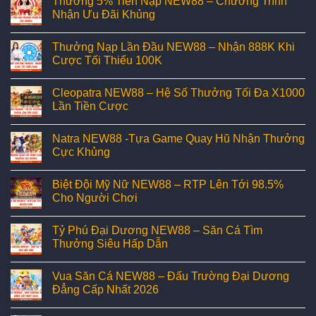
Thưởng 5% Tiền Nạp NEW88 – Chương Trình
Nhận Ưu Đãi Khủng
Thưởng Nạp Lần Đầu NEW88 – Nhận 888K Khi
Cược Tối Thiểu 100K
Cleopatra NEW88 – Hệ Số Thưởng Tối Đa X1000
Lần Tiền Cược
Natra NEW88 -Tựa Game Quay Hũ Nhận Thưởng
Cực Khủng
Biệt Đội Mỹ Nữ NEW88 – RTP Lên Tới 98.5%
Cho Người Chơi
Tỷ Phú Đại Dương NEW88 – Săn Cá Tìm
Thưởng Siêu Hấp Dẫn
Vua Săn Cá NEW88 – Đấu Trường Đại Dương
Đẳng Cấp Nhất 2026