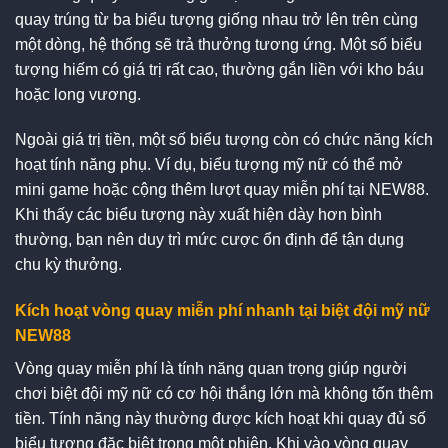
quay trúng từ ba biểu tượng giống nhau trở lên trên cùng
một dòng, hệ thống sẽ trả thưởng tương ứng. Một số biểu
tượng hiếm có giá trị rất cao, thường gắn liền với kho báu
hoặc long vương.
Ngoài giá trị tiền, một số biểu tượng còn có chức năng kích
hoạt tính năng phụ. Ví dụ, biểu tượng mỹ nữ có thể mở
mini game hoặc cộng thêm lượt quay miễn phí tại NEW88.
Khi thấy các biểu tượng này xuất hiện dày hơn bình
thường, bạn nên duy trì mức cược ổn định để tận dụng
chu kỳ thưởng.
Kích hoạt vòng quay miễn phí nhanh tại biệt đội mỹ nữ
NEW88
Vòng quay miễn phí là tính năng quan trọng giúp người
chơi biệt đội mỹ nữ có cơ hội thắng lớn mà không tốn thêm
tiền. Tính năng này thường được kích hoạt khi quay đủ số
biểu tượng đặc biệt trong một phiên. Khi vào vòng quay