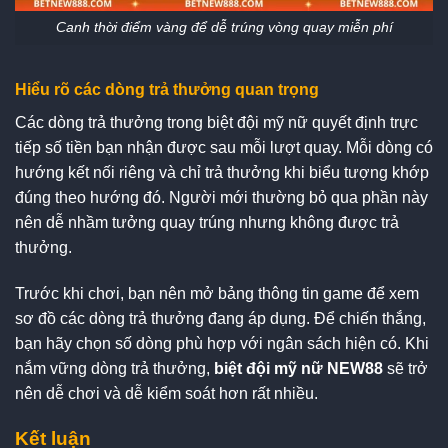
Canh thời điểm vàng để dễ trúng vòng quay miễn phí
Hiểu rõ các dòng trả thưởng quan trọng
Các dòng trả thưởng trong biệt đội mỹ nữ quyết định trực
tiếp số tiền bạn nhận được sau mỗi lượt quay. Mỗi dòng có
hướng kết nối riêng và chỉ trả thưởng khi biểu tượng khớp
đúng theo hướng đó. Người mới thường bỏ qua phần này
nên dễ nhầm tưởng quay trúng nhưng không được trả
thưởng.
Trước khi chơi, bạn nên mở bảng thông tin game để xem
sơ đồ các dòng trả thưởng đang áp dụng. Để chiến thắng,
bạn hãy chọn số dòng phù hợp với ngân sách hiện có. Khi
nắm vững dòng trả thưởng,
biệt đội mỹ nữ NEW88
sẽ trở
nên dễ chơi và dễ kiểm soát hơn rất nhiều.
Kết luận